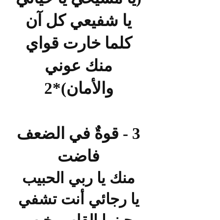
يا شفيعي كل آن
كلما خارت قواي
منك عوني
والأمان)*2
3 - قوةٌ في الضعف
فاضت
منك يا ربي الحبيب
يا رجائي أنت تشفي