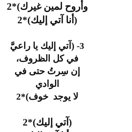
وأروح لمين غيرك)*2
(أنا آتي إليك)*2
3- (آتي إليك يا راعيَّ
في كل الظروف،
إن سِرتُ حتى في
الوادي
لا يوجد خوف)*2
(آت
ي إليك)*2