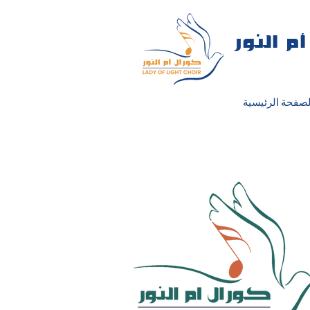
م النور
لصفحة الرئيسية