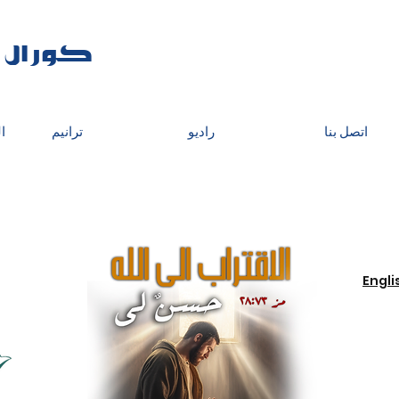
كورال أ
اتصل بنا
راديو
ترانيم
ا
Engli